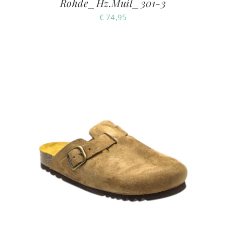
Rohde_Hz.Muil_301-3
€
74,95