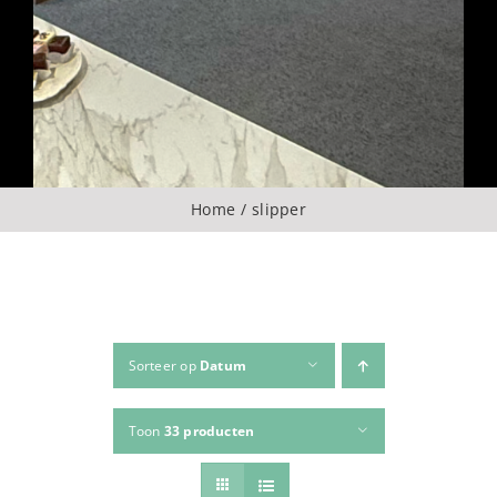
Over ons
CONTACT
ZOEKEN
Home
slipper
NAAR:
Sorteer op
Datum
Toon
33 producten