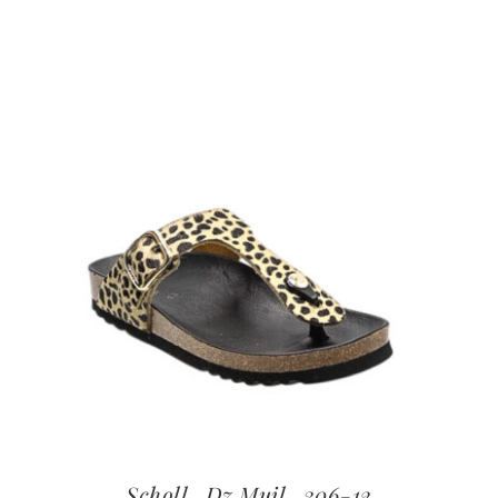
Scholl_Dz.Muil_306-12