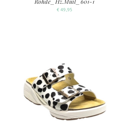
Rohde_Hz.Muil_601-1
€
49,95