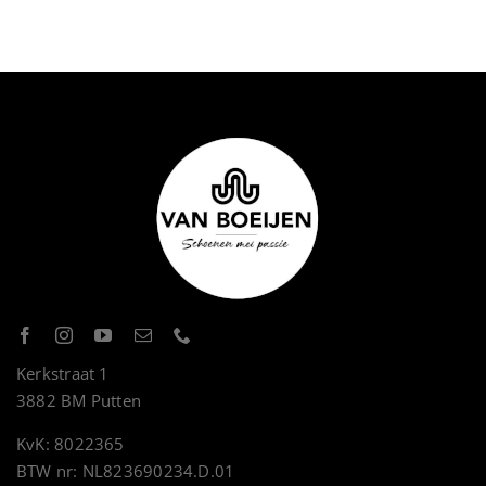
Kerkstraat 1
3882 BM Putten
KvK: 8022365
BTW nr: NL823690234.D.01