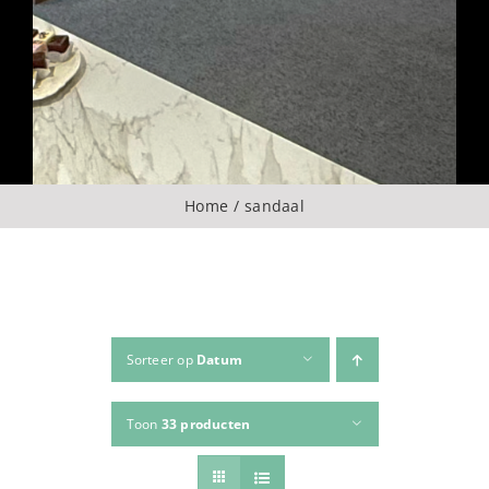
Over ons
CONTACT
ZOEKEN
Home
sandaal
NAAR:
Sorteer op
Datum
Toon
33 producten