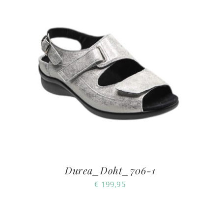
Durea_Doht_706-1
€
199,95