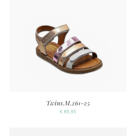
Twins.M.261-25
€
89,95