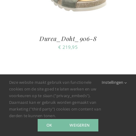
Durea_Doht_906-8
€
219,95
Deze website maakt gebruik van functionele
Instellingen
cookies om de site goed te laten werken en uw
voorkeuren op te slaan ("privacy_embeds").
Daarnaast kan er gebruik worden gemaakt van
marketing ("third party") cookies om content van
derden te kunnen tonen.
OK
WEIGEREN