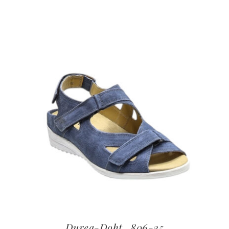
Durea-Doht_806-25