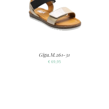
Giga.M.261-31
€
69,95