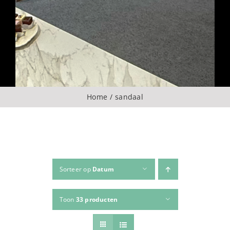
Over ons
CONTACT
ZOEKEN
Home
sandaal
NAAR:
Sorteer op
Datum
Toon
33 producten