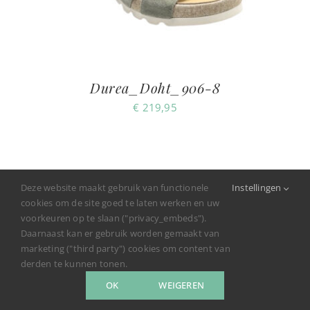
Durea_Doht_906-8
€
219,95
Deze website maakt gebruik van functionele
Instellingen
cookies om de site goed te laten werken en uw
voorkeuren op te slaan ("privacy_embeds").
Daarnaast kan er gebruik worden gemaakt van
marketing ("third party") cookies om content van
derden te kunnen tonen.
OK
WEIGEREN