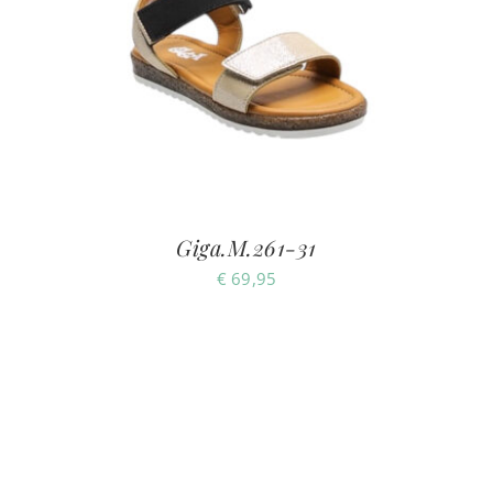
Giga.M.261-31
€
69,95