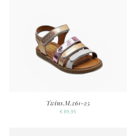
Twins.M.261-25
€
89,95