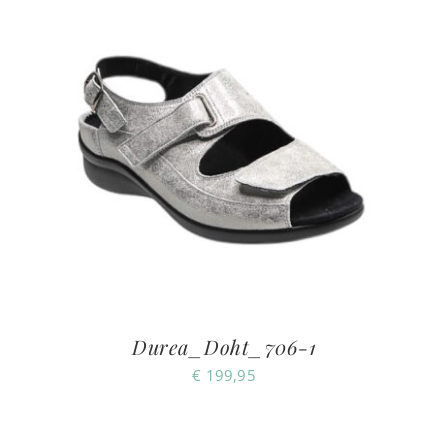
Durea_Doht_706-1
€
199,95