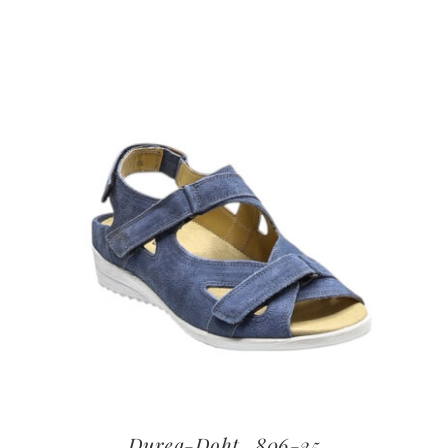
Durea-Doht_806-25