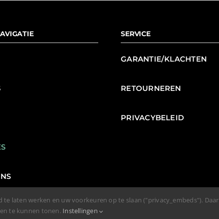
AVIGATIE
SERVICE
GARANTIE/KLACHTEN
S
RETOURNEREN
N
PRIVACYBELEID
ES
ENS
d te laten werken en uw voorkeuren op te slaan ("privacy_embeds"). Daa
den te kunnen tonen.
Instellingen