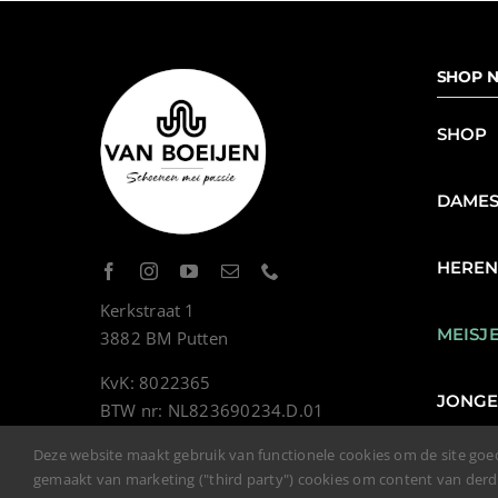
SHOP N
SHOP
DAME
HERE
Kerkstraat 1
MEISJ
3882 BM Putten
KvK: 8022365
JONG
BTW nr: NL823690234.D.01
Deze website maakt gebruik van functionele cookies om de site goe
gemaakt van marketing ("third party") cookies om content van der