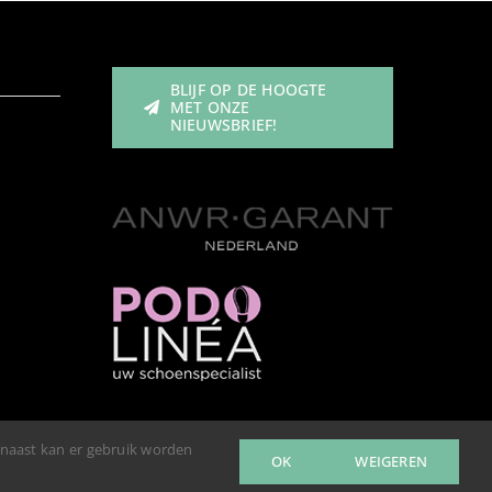
BLIJF OP DE HOOGTE
MET ONZE
NIEUWSBRIEF!
rnaast kan er gebruik worden
OK
WEIGEREN