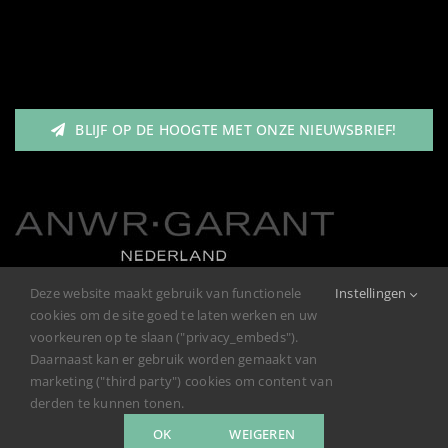
Heren
Nav
Garantie/Klachten
Meisjes
BLIJF OP DE HOOGTE MET ONZE NIEUWSBRIEF!
Retourneren
Jongens
Privacybeleid
Deze website maakt gebruik van functionele
Instellingen
cookies om de site goed te laten werken en uw
voorkeuren op te slaan ("privacy_embeds").
Daarnaast kan er gebruik worden gemaakt van
marketing ("third party") cookies om content van
derden te kunnen tonen.
OK
WEIGEREN