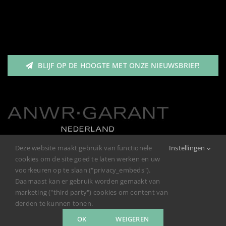
Heren
Nav
Garantie/Klachten
Meisjes
BLIJF OP DE HOOGTE MET ONZE NIEUWSBRIEF!
Retourneren
Jongens
Privacybeleid
Deze website maakt gebruik van functionele
Instellingen
cookies om de site goed te laten werken en uw
voorkeuren op te slaan ("privacy_embeds").
Daarnaast kan er gebruik worden gemaakt van
marketing ("third party") cookies om content van
derden te kunnen tonen.
OK
WEIGEREN