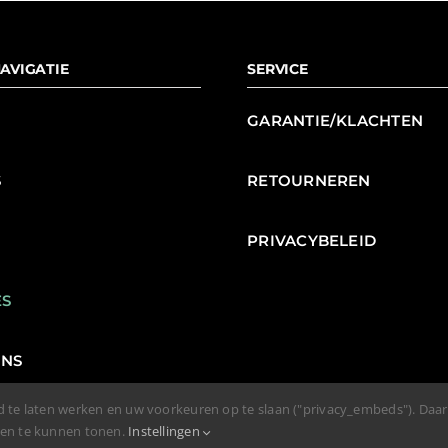
AVIGATIE
SERVICE
GARANTIE/KLACHTEN
S
RETOURNEREN
N
PRIVACYBELEID
ES
ENS
d te laten werken en uw voorkeuren op te slaan ("privacy_embeds"). Daa
den te kunnen tonen.
Instellingen