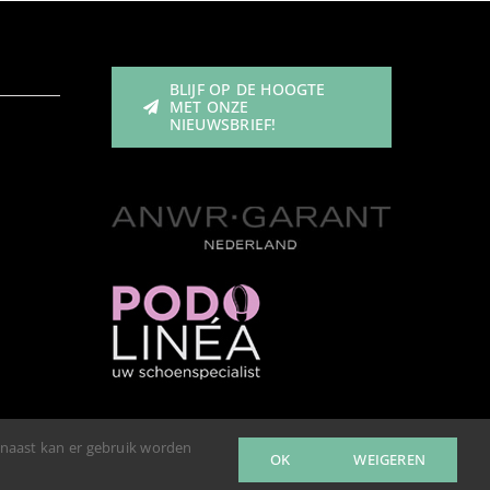
BLIJF OP DE HOOGTE
MET ONZE
NIEUWSBRIEF!
rnaast kan er gebruik worden
OK
WEIGEREN