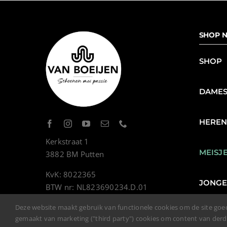
SHOP N
SHOP
DAME
HERE
Kerkstraat 1
MEISJ
3882 BM Putten
KvK: 8022365
JONG
BTW nr: NL823690234.D.01
Deze website maakt gebruik van functionele cookies om de site goe
gemaakt van marketing ("third party") cookies om content van der