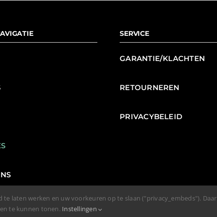
AVIGATIE
SERVICE
GARANTIE/KLACHTEN
S
RETOURNEREN
N
PRIVACYBELEID
ES
ENS
d te laten werken en uw voorkeuren op te slaan ("privacy_embeds"). Daa
den te kunnen tonen.
Instellingen