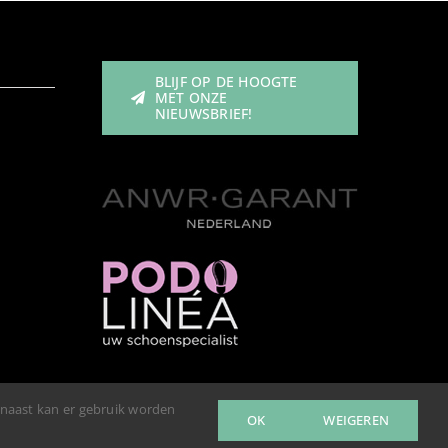
BLIJF OP DE HOOGTE
MET ONZE
NIEUWSBRIEF!
rnaast kan er gebruik worden
OK
WEIGEREN