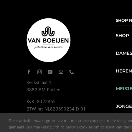
SHOP N
SHOP
DAME
HERE
Kerkstraat 1
MEISJ
3882 BM Putten
KvK: 8022365
JONG
BTW nr: NL823690234.D.01
Deze website maakt gebruik van functionele cookies om de site goe
gemaakt van marketing ("third party") cookies om content van der