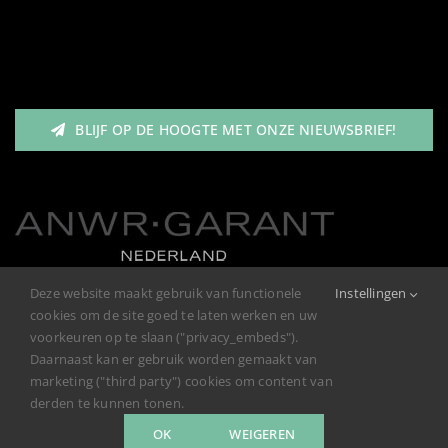
Heren
Nav
Garantie/Klachten
Meisjes
BLIJF OP DE HOOGTE MET ONZE NIEUWSBRIEF!
Retourneren
Jongens
Privacybeleid
Deze website maakt gebruik van functionele
Instellingen
cookies om de site goed te laten werken en uw
voorkeuren op te slaan ("privacy_embeds").
Daarnaast kan er gebruik worden gemaakt van
marketing ("third party") cookies om content van
derden te kunnen tonen.
OK
WEIGEREN