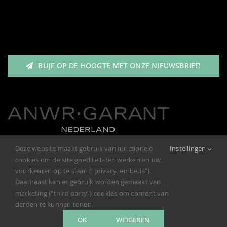
Heren
Nav
Garantie/Klachten
Meisjes
BLIJF OP DE HOOGTE MET ONZE NIEUWSBRIEF!
Retourneren
Jongens
Privacybeleid
Deze website maakt gebruik van functionele
Instellingen
cookies om de site goed te laten werken en uw
voorkeuren op te slaan ("privacy_embeds").
Daarnaast kan er gebruik worden gemaakt van
marketing ("third party") cookies om content van
derden te kunnen tonen.
OK
WEIGEREN