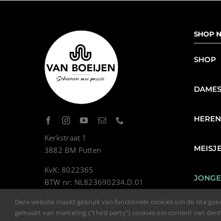
SHOP N
SHOP
DAME
HERE
Kerkstraat 1
MEISJ
3882 BM Putten
KvK: 8022365
JONG
BTW nr: NL823690234.D.01
Deze website maakt gebruik van functionele cookies om de site goe
gemaakt van marketing ("third party") cookies om content van der