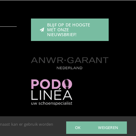
BLIJF OP DE HOOGTE
MET ONZE
NIEUWSBRIEF!
rnaast kan er gebruik worden
OK
WEIGEREN