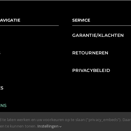
AVIGATIE
SERVICE
GARANTIE/KLACHTEN
S
RETOURNEREN
N
PRIVACYBELEID
ES
ENS
d te laten werken en uw voorkeuren op te slaan ("privacy_embeds"). Daa
den te kunnen tonen.
Instellingen