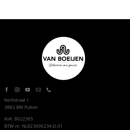
Kerkstraat 1
3882 BM Putten
KvK: 8022365
BTW nr: NL823690234.D.01