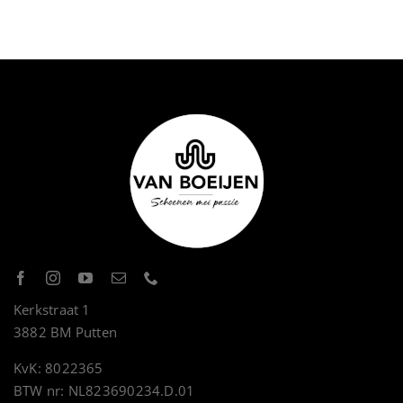
Kerkstraat 1
3882 BM Putten
KvK: 8022365
BTW nr: NL823690234.D.01