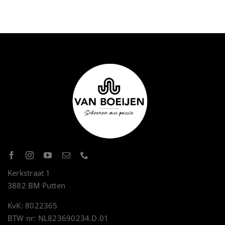
Kerkstraat 1
3882 BM Putten
KvK: 8022365
BTW nr: NL823690234.D.01