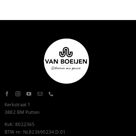
Kerkstraat 1
3882 BM Putten
KvK: 8022365
BTW nr: NL823690234.D.01