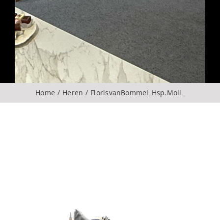
Over ons
CONTACT
ZOEKEN
Home
Heren
FlorisvanBommel_Hsp.Moll_
NAAR: