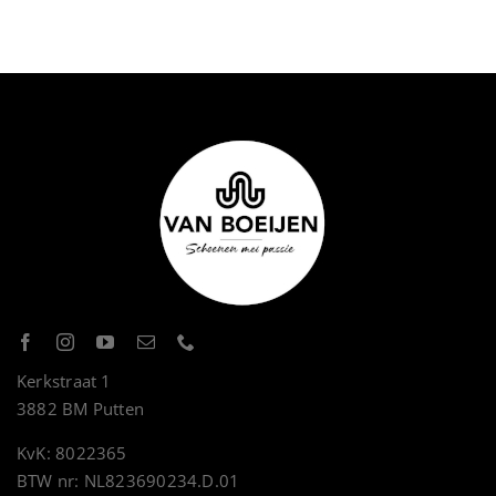
Kerkstraat 1
3882 BM Putten
KvK: 8022365
BTW nr: NL823690234.D.01