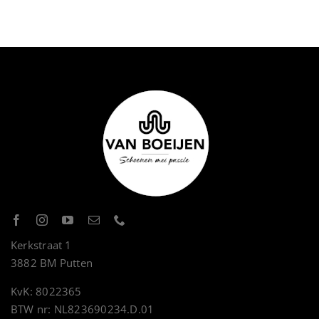
Kerkstraat 1
3882 BM Putten
KvK: 8022365
BTW nr: NL823690234.D.01