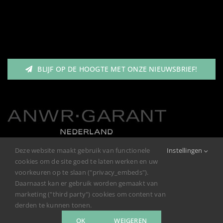
Tog
Heren
Nav
Garantie/Klachten
Meisjes
BLIJF OP DE HOOGTE MET ONZE NIEUWSBRIEF!
Retourneren
Jongens
Privacybeleid
Deze website maakt gebruik van functionele
Instellingen
cookies om de site goed te laten werken en uw
voorkeuren op te slaan ("privacy_embeds").
Daarnaast kan er gebruik worden gemaakt van
marketing ("third party") cookies om content van
derden te kunnen tonen.
OK
WEIGEREN