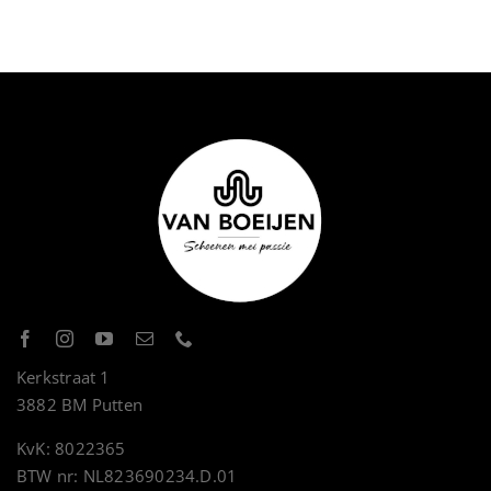
Kerkstraat 1
3882 BM Putten
KvK: 8022365
BTW nr: NL823690234.D.01