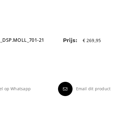
E_DSP.MOLL_701-21
Prijs:
€
269,95
el op Whatsapp
Email dit product