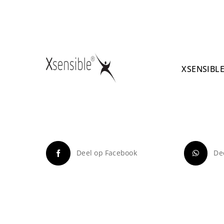
XSENSIBL
Deel op Facebook
De