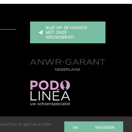
BLIJF OP DE HOOGTE
MET ONZE
NIEUWSBRIEF!
rnaast kan er gebruik worden
OK
WEIGEREN