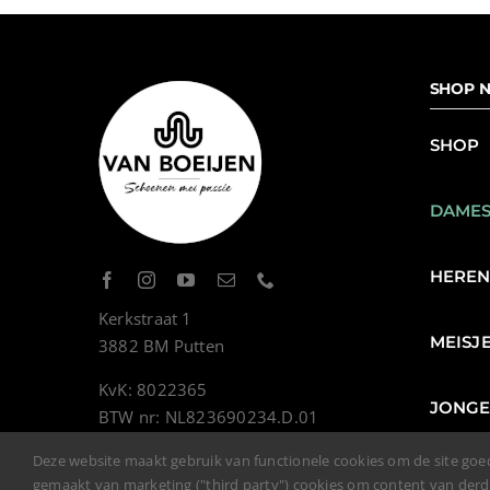
SHOP N
SHOP
DAME
HERE
Kerkstraat 1
MEISJ
3882 BM Putten
KvK: 8022365
JONG
BTW nr: NL823690234.D.01
Deze website maakt gebruik van functionele cookies om de site goe
gemaakt van marketing ("third party") cookies om content van der