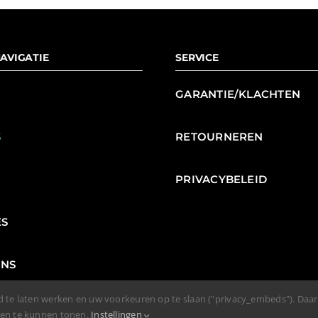
AVIGATIE
SERVICE
GARANTIE/KLACHTEN
S
RETOURNEREN
N
PRIVACYBELEID
ES
ENS
d te laten werken en uw voorkeuren op te slaan ("privacy_embeds"). Daa
den te kunnen tonen.
Instellingen