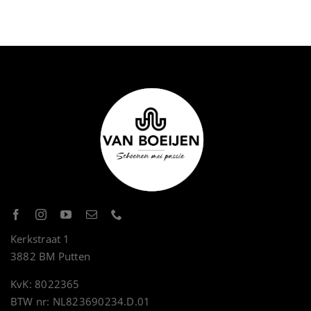
Kerkstraat 1
3882 BM Putten
KvK: 8022365
BTW nr: NL823690234.D.01