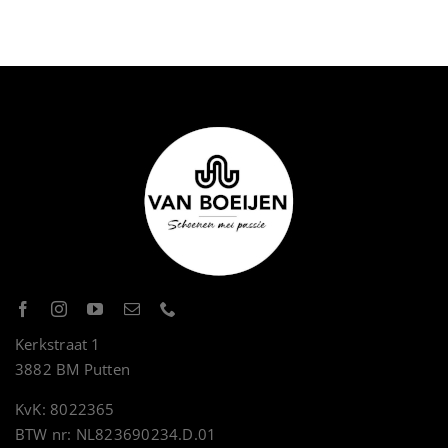
Kerkstraat 1
3882 BM Putten
KvK: 8022365
BTW nr: NL823690234.D.01