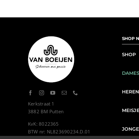
SHOP N
SHOP
DAME
HERE
Kerkstraat 1
MEISJ
3882 BM Putten
KvK: 8022365
JONG
BTW nr: NL823690234.D.01