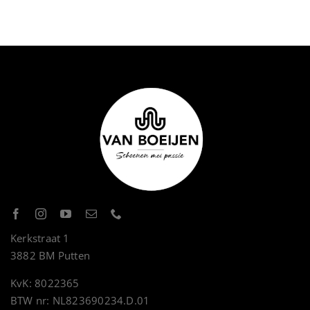
Kerkstraat 1
3882 BM Putten
KvK: 8022365
BTW nr: NL823690234.D.01