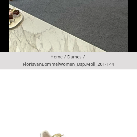
Over ons
CONTACT
ZOEKEN
Home
Dames
NAAR:
FlorisvanBommelWomen_Dsp.Moll_201-144