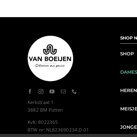
SHOP N
SHOP
DAME
HERE
Kerkstraat 1
MEISJ
3882 BM Putten
KvK: 8022365
JONG
BTW nr: NL823690234.D.01