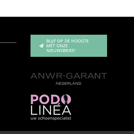
BLIJF OP DE HOOGTE
MET ONZE
NIEUWSBRIEF!