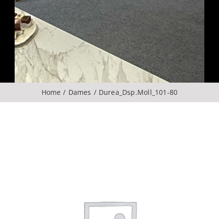
Over ons
CONTACT
ZOEKEN
Home
Dames
Durea_Dsp.Moll_101-80
NAAR: