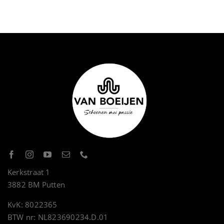
Kerkstraat 1
3882 BM Putten
KvK: 8022365
BTW nr: NL823690234.D.01