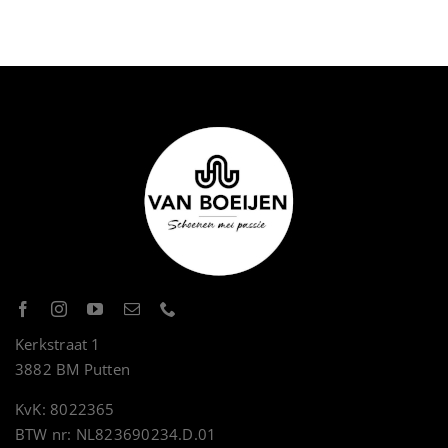
Kerkstraat 1
3882 BM Putten
KvK: 8022365
BTW nr: NL823690234.D.01