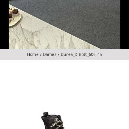
Over ons
CONTACT
ZOEKEN
Home
Dames
Durea_D.Bott_606-45
NAAR: