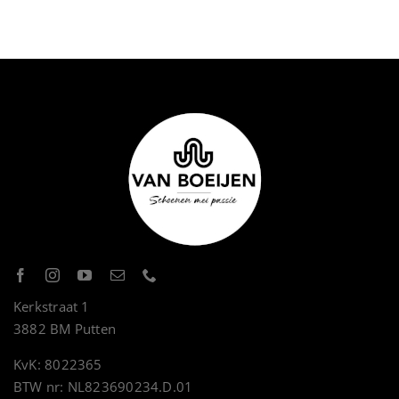
Kerkstraat 1
3882 BM Putten
KvK: 8022365
BTW nr: NL823690234.D.01