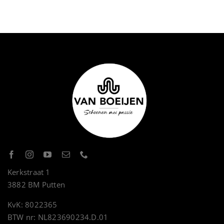
Kerkstraat 1
3882 BM Putten
KvK: 8022365
BTW nr: NL823690234.D.01