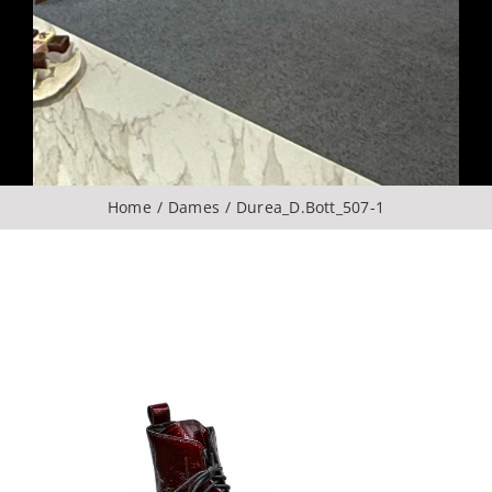
Over ons
CONTACT
ZOEKEN
Home
Dames
Durea_D.Bott_507-1
NAAR: