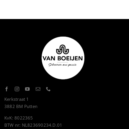
Kerkstraat 1
3882 BM Putten
KvK: 8022365
BTW nr: NL823690234.D.01