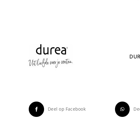
DUR
Deel op Facebook
De