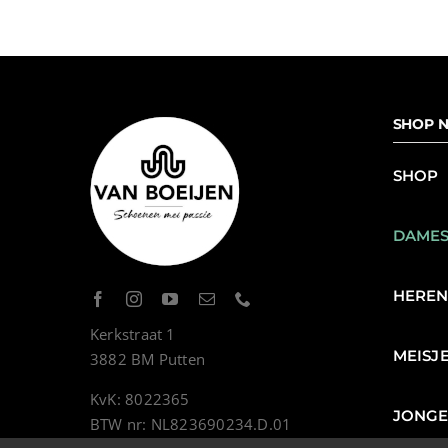
SHOP N
SHOP
DAME
HERE
Kerkstraat 1
MEISJ
3882 BM Putten
KvK: 8022365
JONG
BTW nr: NL823690234.D.01