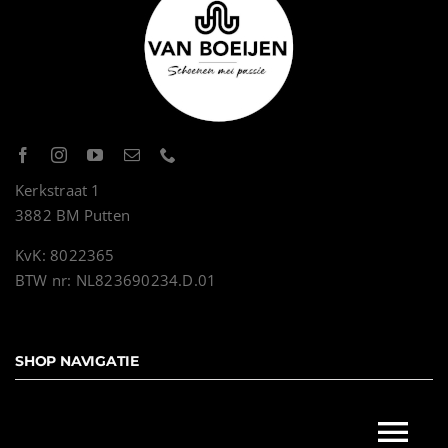
Kerkstraat 1
3882 BM Putten
KvK: 8022365
BTW nr: NL823690234.D.01
SHOP NAVIGATIE