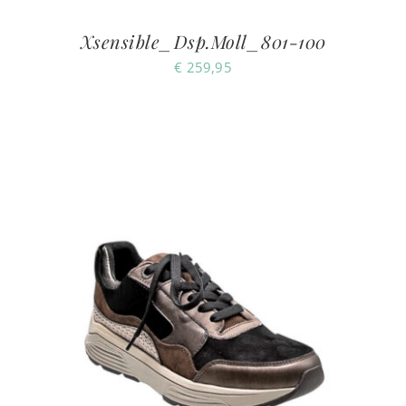
Xsensible_Dsp.Moll_801-100
€
259,95