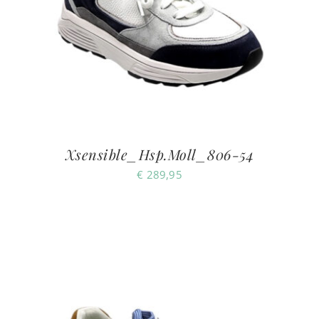
Xsensible_Hsp.Moll_806-54
€
289,95