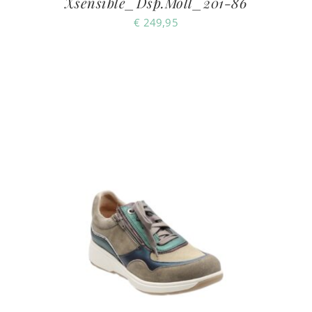
Xsensible_Dsp.Moll_201-86
€
249,95