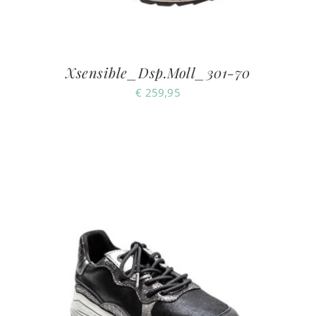
Xsensible_Dsp.Moll_301-70
€
259,95