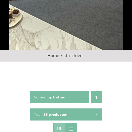
Over ons
CONTACT
ZOEKEN
Home
strechleer
NAAR:
Sorteer op
Datum
Toon
33 producten