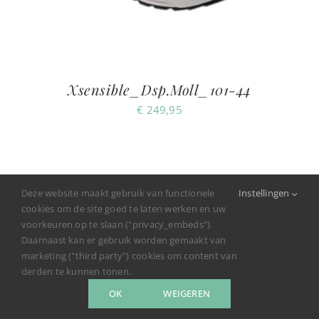
Xsensible_Dsp.Moll_101-44
€
249,95
Deze website maakt gebruik van functionele
Instellingen
cookies om de site goed te laten werken en uw
voorkeuren op te slaan ("privacy_embeds").
Daarnaast kan er gebruik worden gemaakt van
marketing ("third party") cookies om content van
derden te kunnen tonen.
OK
WEIGEREN