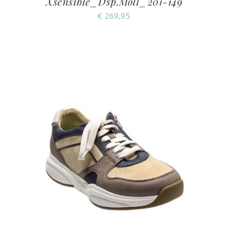
Xsensible_Dsp.Moll_201-149
€
269,95