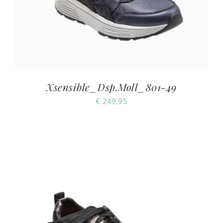
Xsensible_Dsp.Moll_801-49
€
249,95