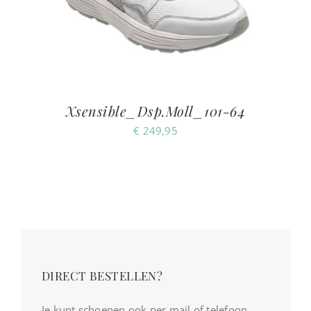
Xsensible_Dsp.Moll_101-64
€
249,95
DIRECT BESTELLEN?
Je kunt schoenen ook per mail of telefoon