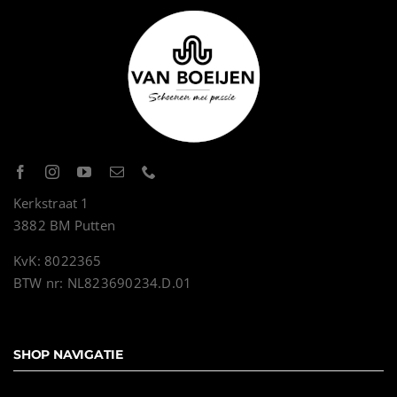
Kerkstraat 1
3882 BM Putten
KvK: 8022365
BTW nr: NL823690234.D.01
SHOP NAVIGATIE