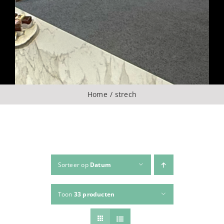
Over ons
CONTACT
ZOEKEN
Home
strech
NAAR:
Sorteer op
Datum
Toon
33 producten