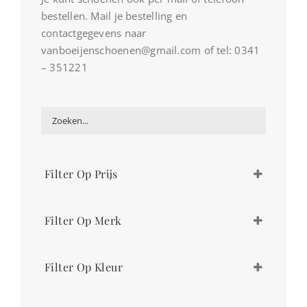
bestellen. Mail je bestelling en
contactgegevens naar
vanboeijenschoenen@gmail.com of tel: 0341
– 351221
Filter Op Prijs
€
89,00
-
€
108,99
Filter Op Merk
€
109,00
-
€
128,99
€
129,00
-
€
148,99
Caprice
€
149,00
-
€
168,99
Filter Op Kleur
Xsensible
€
169,00
-
€
188,99
€
189,00
-
€
208,99
bruin