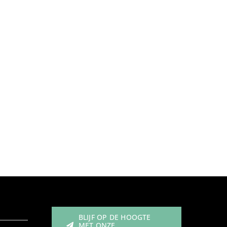
sneaker
steunzolen
strech leer
verwisselbaar voetbed
veterschoen
BLIJF OP DE HOOGTE
MET ONZE