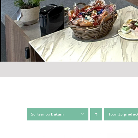
Sorteer op
Datum
Toon
33 produc