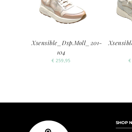
Xsensible_Dsp.Moll_201-
Xsensib
104
€
259,95
€
SHOP N