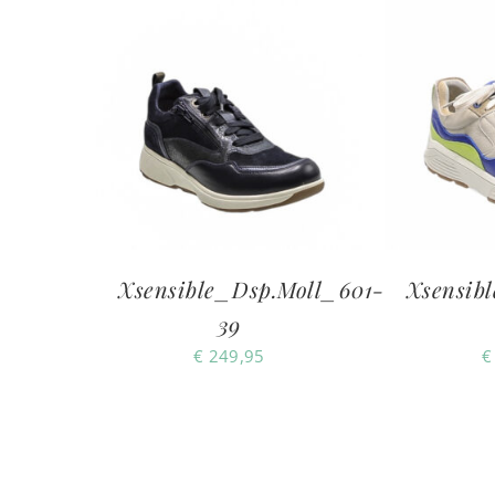
Xsensible_Dsp.Moll_601-
Xsensib
39
€
249,95
€