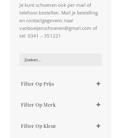
Je kunt schoenen ook per mail of
telefoon bestellen. Mail je bestelling
en contactgegevens naar
vanboeijenschoenen@gmail.com of
tel: 0341 – 351221
Filter Op Prijs
€
189,00
-
€
208,99
Filter Op Merk
€
209,00
-
€
228,99
€
229,00
-
€
248,99
Wolky
€
249,00
-
€
268,99
Filter Op Kleur
Xsensible
€
269,00
-
€
270,00