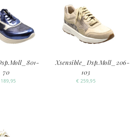
sp.Moll_801-
Xsensible_Dsp.Moll_206-
70
103
189,95
€
259,95