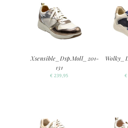
Xsensible_Dsp.Moll_201-
Wolky_D
131
€
239,95
€