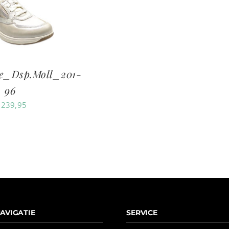
le_Dsp.Moll_201-
96
239,95
AVIGATIE
SERVICE