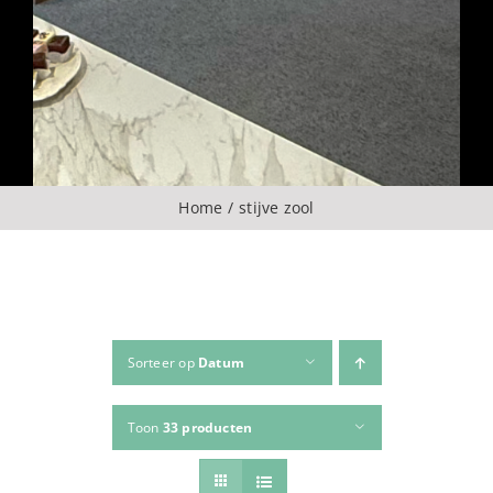
Over ons
CONTACT
ZOEKEN
Home
stijve zool
NAAR:
Sorteer op
Datum
Toon
33 producten