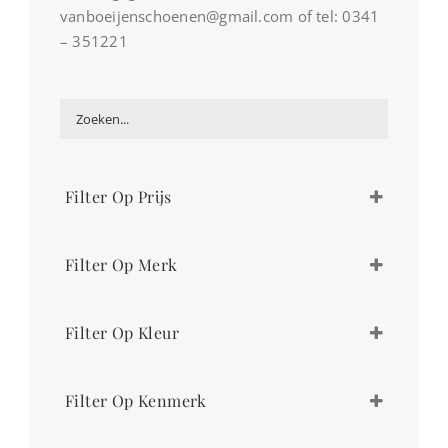
vanboeijenschoenen@gmail.com of tel: 0341
– 351221
Filter Op Prijs
€
269,00
-
€
280,00
Filter Op Merk
Durea
Filter Op Kleur
beige
Filter Op Kenmerk
grijs
zilver