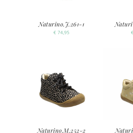
Naturino.J.261-1
Naturi
€
74,95
Naturino.M.252-2
Natur