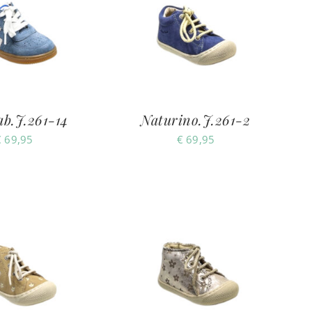
ab.J.261-14
Naturino.J.261-2
€
69,95
€
69,95