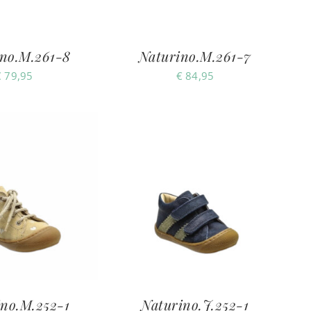
no.M.261-8
Naturino.M.261-7
€
79,95
€
84,95
ino.M.252-1
Naturino.J.252-1