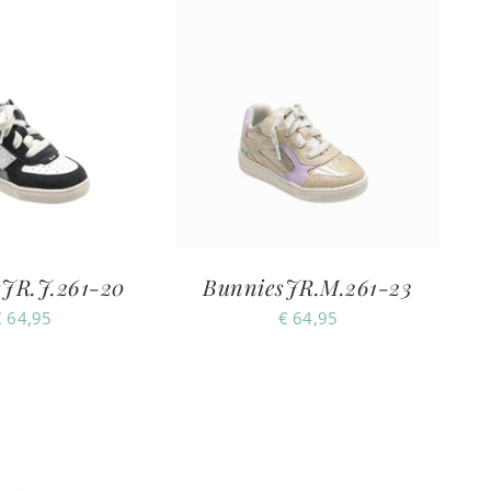
JR.J.261-20
BunniesJR.M.261-23
€
64,95
€
64,95