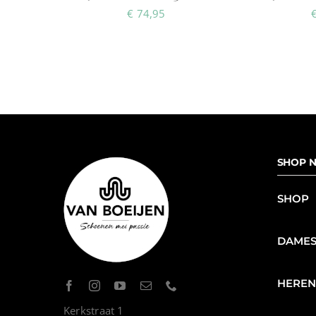
€
74,95
SHOP N
SHOP
DAME
HERE
Kerkstraat 1