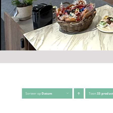
Sorteer op
Datum
Toon
33 produc