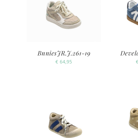
BnniesJR.J.261-19
Devel
€
64,95