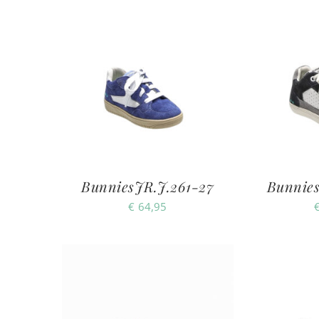
BunniesJR.J.261-27
Bunnies
€
64,95