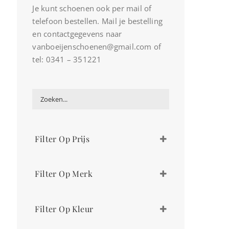
Je kunt schoenen ook per mail of
telefoon bestellen. Mail je bestelling
en contactgegevens naar
vanboeijenschoenen@gmail.com of
tel: 0341 – 351221
Filter Op Prijs
€
69,00
-
€
85,00
Filter Op Merk
Bunnies
Filter Op Kleur
Develab
Naturino