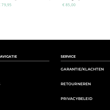
€
79,95
€
85,00
AVIGATIE
SERVICE
GARANTIE/KLACHTEN
S
RETOURNEREN
N
PRIVACYBELEID