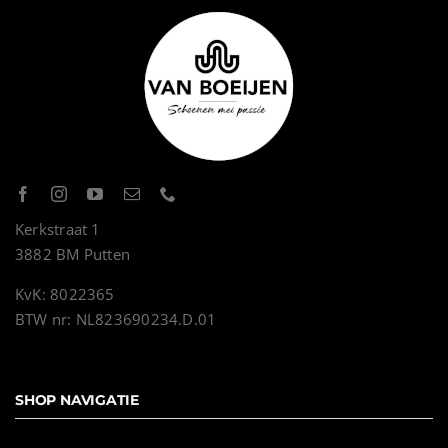
Kerkstraat 1
3882 BM Putten
KvK: 8022365
BTW nr: NL823690234.D.01
SHOP NAVIGATIE