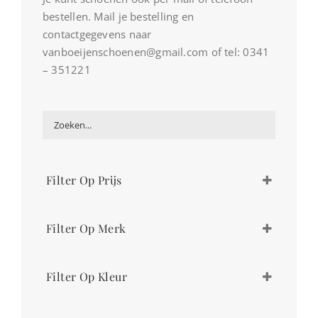
bestellen. Mail je bestelling en
contactgegevens naar
vanboeijenschoenen@gmail.com of tel: 0341
– 351221
Filter Op Prijs
Prijsbereik filter is leeg. Stel de filter correct in.
Filter Op Merk
Gabor
Filter Op Kleur
Laura Vita
Paul Green
beige