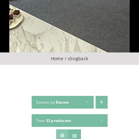
Over ons
CONTACT
ZOEKEN
Home
slingback
NAAR:
Sorteer op
Datum
Toon
33 producten