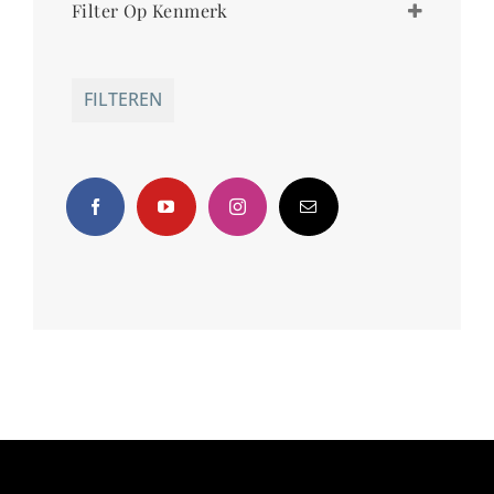
Filter Op Kenmerk
brons
bruin
bandschoen
zand
gekleed
FILTEREN
hakken
slingback