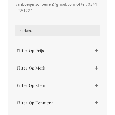
vanboeijenschoenen@gmail.com of tel: 0341
– 351221
Filter Op Prijs
€
229,00
-
€
230,00
Filter Op Merk
Durea
Filter Op Kleur
Scholl
beige
Filter Op Kenmerk
taupe