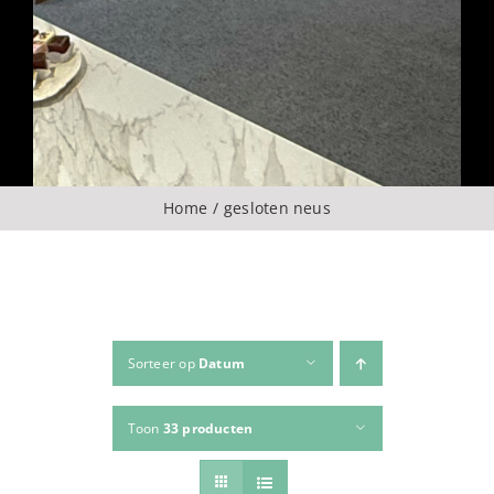
Over ons
CONTACT
ZOEKEN
Home
gesloten neus
NAAR:
Sorteer op
Datum
Toon
33 producten