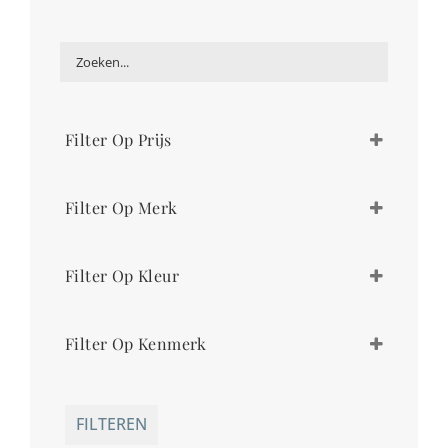
Filter Op Prijs
€
269,00
-
€
270,00
Filter Op Merk
Durea
Filter Op Kleur
taupe
Filter Op Kenmerk
zwart
breed
Durea Go
FILTEREN
H leest