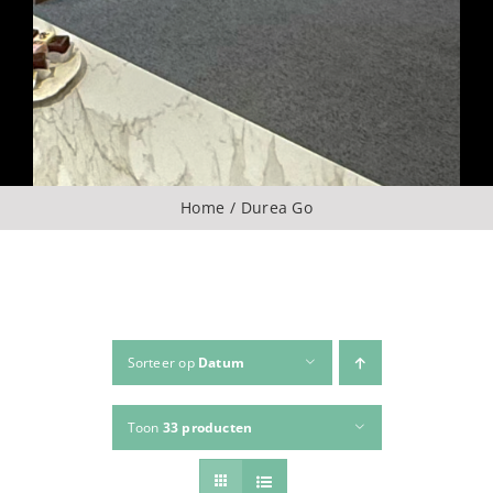
Over ons
CONTACT
ZOEKEN
Home
Durea Go
NAAR:
Sorteer op
Datum
Toon
33 producten