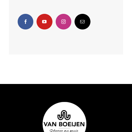
rits
sneaker
steunzolen
verwisselbaar voetbed
veterschoen