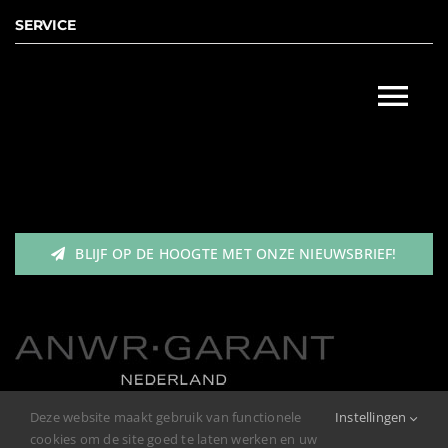
SHOP
SERVICE
Dames
Tog
Heren
Nav
Garantie/Klachten
Meisjes
BLIJF OP DE HOOGTE MET ONZE NIEUWSBRIEF!
Retourneren
Jongens
Privacybeleid
Deze website maakt gebruik van functionele
Instellingen
cookies om de site goed te laten werken en uw