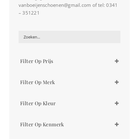
vanboeijenschoenen@gmail.com of tel: 0341
– 351221
Filter Op Prijs
€
259,00
-
€
260,00
Filter Op Merk
Floris van Bommel
Filter Op Kleur
blauw
Filter Op Kenmerk
bruin
multicolor