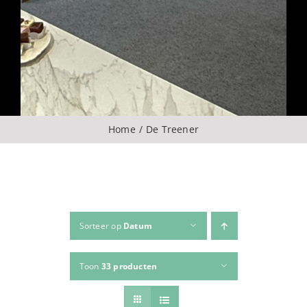
Over ons
CONTACT
ZOEKEN
Home
De Treener
NAAR:
Sorteer op
Datum
Toon
33 producten