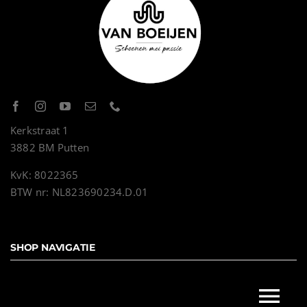
Kerkstraat 1
3882 BM Putten
KvK: 8022365
BTW nr: NL823690234.D.01
SHOP NAVIGATIE