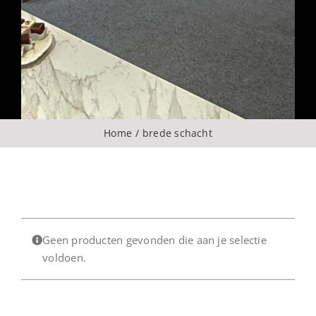
Over ons
CONTACT
ZOEKEN
Home
brede schacht
NAAR:
Geen producten gevonden die aan je selectie
voldoen.